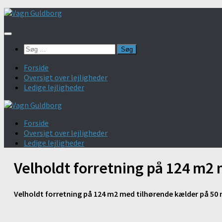
Skip
to
content
Søg
efter:
Forside
Oversigt over lejligheder
Ledige lejligheder
Forside
Oversigt over lejligheder
Ledige lejligheder
Velholdt forretning på 124 m2
Velholdt forretning på 124 m2 med tilhørende kælder på 50